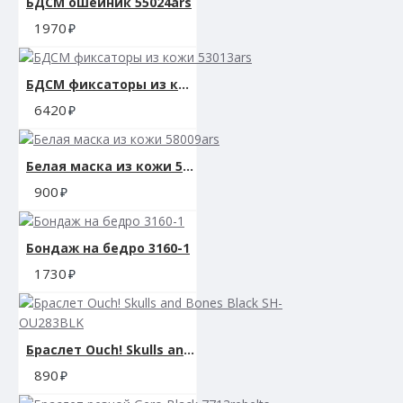
БДСМ ошейник 55024ars
1970
БДСМ фиксаторы из кожи 53013ars
6420
Белая маска из кожи 58009ars
900
Бондаж на бедро 3160-1
1730
Браслет Ouch! Skulls and Bones Black SH-OU283BLK
890